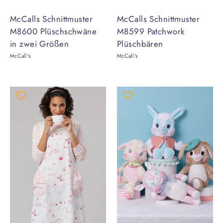
McCalls Schnittmuster
McCalls Schnittmuster
M8600 Plüschschwäne
M8599 Patchwork
in zwei Größen
Plüschbären
McCall's
McCall's