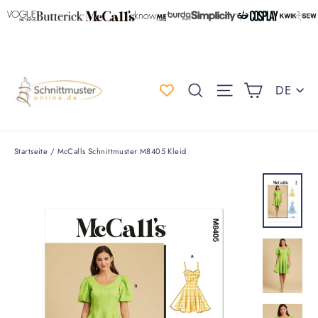
Direkt
zum
Inhalt
Einkauf
Spr
Suche
Seitennaviga
DE
Startseite
/
McCalls Schnittmuster M8405 Kleid