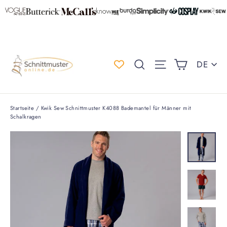
Direkt
zum
Inhalt
Einkauf
Spr
Suche
Seitennaviga
DE
Startseite
/
Kwik Sew Schnittmuster K4088 Bademantel für Männer mit
Schalkragen