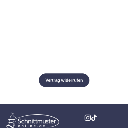
Kwik Sew Schnittmuster K4088
Bademantel für Männer mit
Schalkragen
KwikSew
Instagram
TikTok