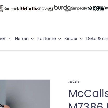
men
Herren
Kostüme
Kinder
Deko & m
McCall's
McCalls
M7386 