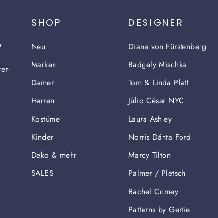
SHOP
DESIGNER
6
Neu
Diane von Fürstenberg
Marken
Badgely Mischka
er-
Damen
Tom & Linda Platt
Herren
Júlio César NYC
Kostüme
Laura Ashley
Kinder
Norris Dánta Ford
Deko & mehr
Marcy Tilton
SALES
Palmer / Pletsch
Rachel Comey
Patterns by Gertie