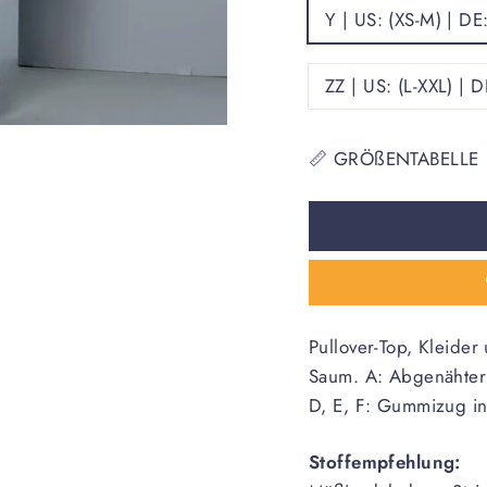
Y | US: (XS-M) | DE
ZZ | US: (L-XXL) | 
📏 GRÖßENTABELLE
Pullover-Top, Kleide
Saum. A: Abgenähter 
D, E, F: Gummizug in 
Stoffempfehlung: