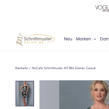
Direkt
zum
Inhalt
Neu
Marken
Da
Startseite
/
McCalls Schnittmuster M7386 Damen Casual