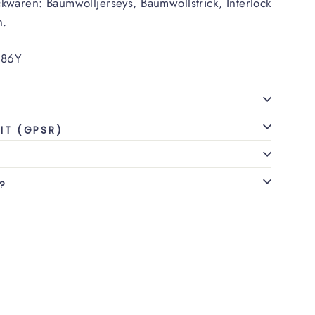
kwaren: Baumwolljerseys, Baumwollstrick, Interlock
n.
86Y
IT (GPSR)
?