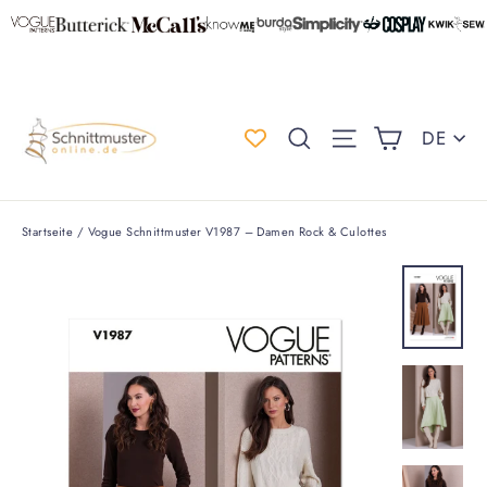
Direkt
zum
Inhalt
Einkauf
Spr
Suche
Seitennaviga
DE
Startseite
/
Vogue Schnittmuster V1987 – Damen Rock & Culottes