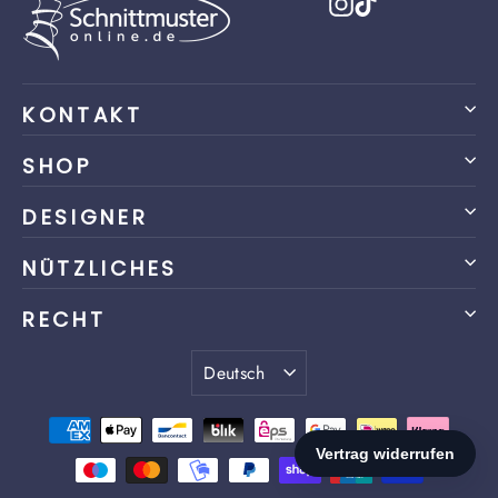
Instagram
TikTok
KONTAKT
SHOP
DESIGNER
NÜTZLICHES
RECHT
Sprache
Deutsch