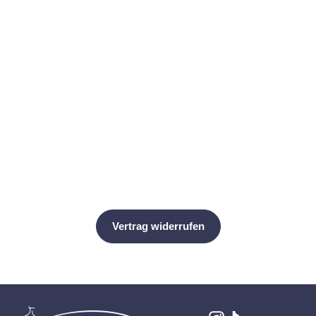
Vogue Schnittmuster V1987 –
Damen Rock & Culottes
Vogue Patterns