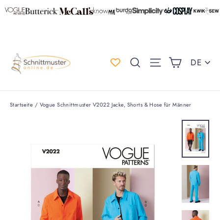
Direkt
zum
Inhalt
Einkauf
Spr
Suche
Seitennaviga
DE
Startseite
/
Vogue Schnittmuster V2022 Jacke, Shorts & Hose für Männer